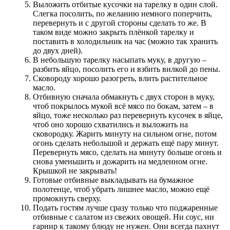
Выложить отбитые кусочки на тарелку в один слой.
Слегка посолить, по желанию немного поперчить,
перевернуть и с другой стороны сделать то же. В
таком виде можно закрыть плёнкой тарелку и
поставить в холодильник на час (можно так хранить
до двух дней).
В небольшую тарелку насыпать муку, в другую –
разбить яйцо, посолить его и взбить вилкой до пены.
Сковороду хорошо разогреть, влить растительное
масло.
Отбивную сначала обмакнуть с двух сторон в муку,
чтоб покрылось мукой всё мясо по бокам, затем – в
яйцо, тоже несколько раз перевернуть кусочек в яйце,
чтоб оно хорошо схватились и выложить на
сковородку. Жарить минуту на сильном огне, потом
огонь сделать небольшой и держать ещё пару минут.
Перевернуть мясо, сделать на минуту больше огонь и
снова уменьшить и дожарить на медленном огне.
Крышкой не закрывать!
Готовые отбивные выкладывать на бумажное
полотенце, чтоб убрать лишнее масло, можно ещё
промокнуть сверху.
Подать гостям лучше сразу только что поджаренные
отбивные с салатом из свежих овощей. Ни соус, ни
гарнир к такому блюду не нужен. Они всегда пахнут