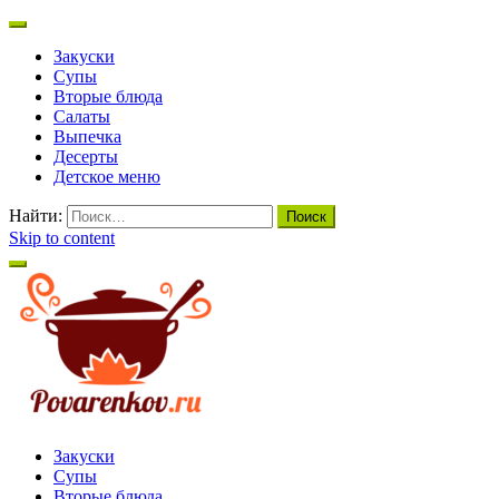
Закуски
Супы
Вторые блюда
Салаты
Выпечка
Десерты
Детское меню
Найти:
Skip to content
Povarenkov.ru
Вкусные и простые рецепты!
Закуски
Супы
Вторые блюда