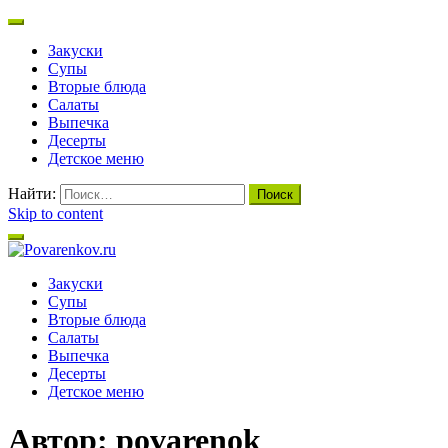
Закуски
Супы
Вторые блюда
Салаты
Выпечка
Десерты
Детское меню
Найти:
Skip to content
Povarenkov.ru
Вкусные и простые рецепты!
Закуски
Супы
Вторые блюда
Салаты
Выпечка
Десерты
Детское меню
Автор:
povarenok