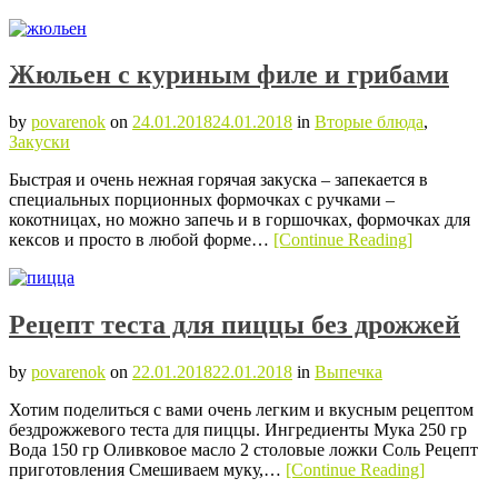
Жюльен с куриным филе и грибами
by
povarenok
on
24.01.2018
24.01.2018
in
Вторые блюда
,
Закуски
Быстрая и очень нежная горячая закуска – запекается в
специальных порционных формочках с ручками –
кокотницах, но можно запечь и в горшочках, формочках для
кексов и просто в любой форме…
[Continue Reading]
Рецепт теста для пиццы без дрожжей
by
povarenok
on
22.01.2018
22.01.2018
in
Выпечка
Хотим поделиться с вами очень легким и вкусным рецептом
бездрожжевого теста для пиццы. Ингредиенты Мука 250 гр
Вода 150 гр Оливковое масло 2 столовые ложки Соль Рецепт
приготовления Смешиваем муку,…
[Continue Reading]